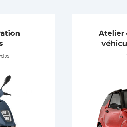
ration
Atelier
s
véhicu
yclos