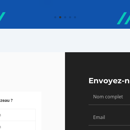
Envoyez-n
uzeau ?
h
h